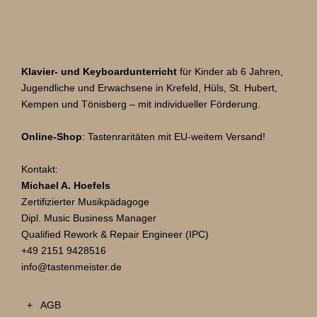
g
d
e
Klavier- und Keyboardunterricht
für Kinder ab 6 Jahren,
r
Jugendliche und Erwachsene in Krefeld, Hüls, St. Hubert,
Kempen und Tönisberg – mit individueller Förderung.
B
e
Online-Shop
: Tastenraritäten mit EU-weitem Versand!
i
Kontakt:
t
Michael A. Hoefels
r
Zertifizierter Musikpädagoge
Dipl. Music Business Manager
ä
Qualified Rework & Repair Engineer (IPC)
g
+49 2151 9428516
info@tastenmeister.de
e
+ AGB