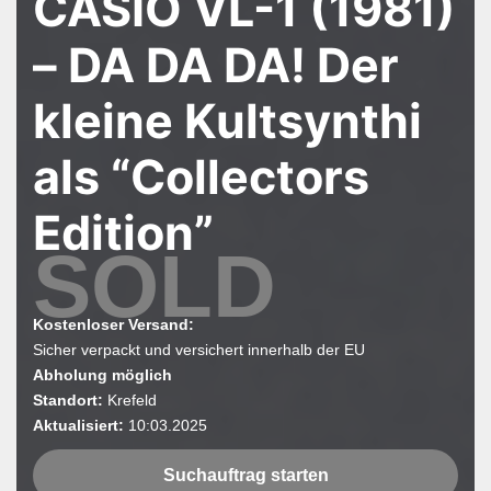
CASIO VL-1 (1981)
i
– DA DA DA! Der
o
n
kleine Kultsynthi
als “Collectors
Edition”
SOLD
Kostenloser Versand:
Sicher verpackt und versichert innerhalb der EU
Abholung möglich
Standort:
Krefeld
Aktualisiert:
10:03.2025
Suchauftrag starten