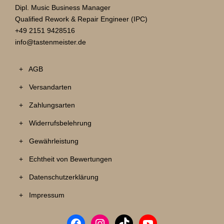
a
Dipl. Music Business Manager
s
Qualified Rework & Repair Engineer (IPC)
t
+49 2151 9428516
e
info@tastenmeister.de
r
k
+ AGB
e
y
+ Versandarten
b
o
+ Zahlungsarten
a
+ Widerrufsbelehrung
r
d
+ Gewährleistung
i
+ Echtheit von Bewertungen
n
E
+ Datenschutzerklärung
i
+ Impressum
n
e
m