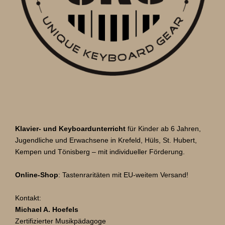
i
)
g
–
R
a
o
t
m
p
i
l
o
e
r
n
,
S
Klavier- und Keyboardunterricht
für Kinder ab 6 Jahren,
y
Jugendliche und Erwachsene in Krefeld, Hüls, St. Hubert,
n
Kempen und Tönisberg – mit individueller Förderung.
t
h
Online-Shop
: Tastenraritäten mit EU-weitem Versand!
u
n
Kontakt:
d
Michael A. Hoefels
M
Zertifizierter Musikpädagoge