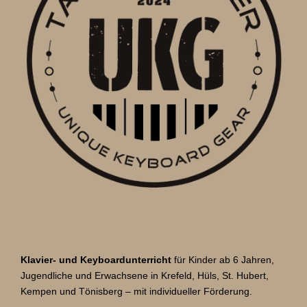
s
t
1
n
:
9
a
9
0
v
)
i
+
g
O
E
a
L
t
D
D
i
i
o
s
p
n
l
a
Klavier- und Keyboardunterricht
für Kinder ab 6 Jahren,
y
Jugendliche und Erwachsene in Krefeld, Hüls, St. Hubert,
,
Kempen und Tönisberg – mit individueller Förderung.
M