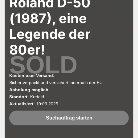
Roland D-50
i
(1987), eine
o
n
Legende der
80er!
SOLD
Kostenloser Versand:
Sicher verpackt und versichert innerhalb der EU
Abholung möglich
Standort:
Krefeld
Aktualisiert:
10:03.2025
Suchauftrag starten