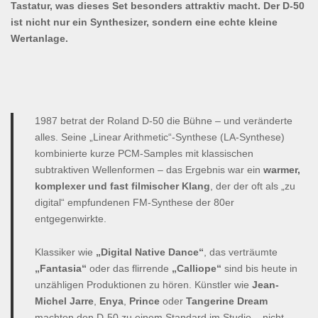
Tastatur, was dieses Set besonders attraktiv macht. Der D-50
ist nicht nur ein Synthesizer, sondern eine echte kleine
Wertanlage.
1987 betrat der Roland D-50 die Bühne – und veränderte
alles. Seine „Linear Arithmetic“-Synthese (LA-Synthese)
kombinierte kurze PCM-Samples mit klassischen
subtraktiven Wellenformen – das Ergebnis war ein
warmer,
komplexer und fast filmischer Klang
, der der oft als „zu
digital“ empfundenen FM-Synthese der 80er
entgegenwirkte.
Klassiker wie
„Digital Native Dance“
, das verträumte
„Fantasia“
oder das flirrende
„Calliope“
sind bis heute in
unzähligen Produktionen zu hören. Künstler wie
Jean-
Michel Jarre
,
Enya
,
Prince
oder
Tangerine Dream
machten den D-50 zu einem Standard im Studio – nicht