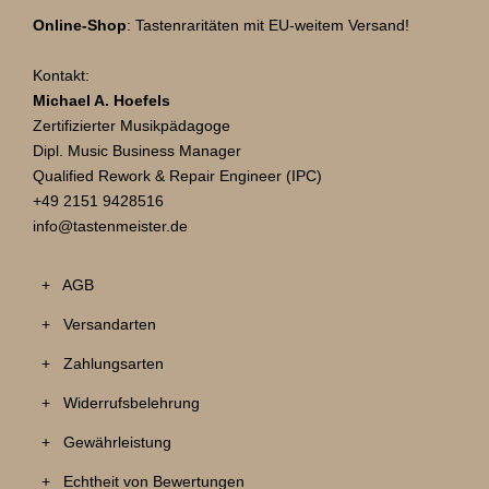
o
Online-Shop
: Tastenraritäten mit EU-weitem Versand!
b
y
Kontakt:
l
Michael A. Hoefels
ä
Zertifizierter Musikpädagoge
s
Dipl. Music Business Manager
s
Qualified Rework & Repair Engineer (IPC)
t
+49 2151 9428516
G
info@tastenmeister.de
r
ü
+ AGB
ß
e
+ Versandarten
n
!
+ Zahlungsarten
N
K
+ Widerrufsbelehrung
e
a
x
w
+ Gewährleistung
t
a
+ Echtheit von Bewertungen
p
i