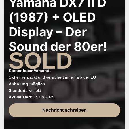
Yamaha DX7 II D
i
(1987) + OLED
o
n
Display – Der
Sound der 80er!
SOLD
Kostenloser Versand:
Sicher verpackt und versichert innerhalb der EU
Abholung möglich
Standort:
Krefeld
Aktualisiert:
15.08.2025
Nachricht schreiben