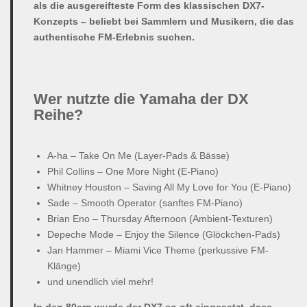
als die ausgereifteste Form des klassischen DX7-
Konzepts – beliebt bei Sammlern und Musikern, die das
authentische FM-Erlebnis suchen.
Wer nutzte die Yamaha der DX
Reihe?
A-ha – Take On Me (Layer-Pads & Bässe)
Phil Collins – One More Night (E-Piano)
Whitney Houston – Saving All My Love for You (E-Piano)
Sade – Smooth Operator (sanftes FM-Piano)
Brian Eno – Thursday Afternoon (Ambient-Texturen)
Depeche Mode – Enjoy the Silence (Glöckchen-Pads)
Jan Hammer – Miami Vice Theme (perkussive FM-
Klänge)
und unendlich viel mehr!
In den 80ern wurde der DX7 so oft eingesetzt, dass