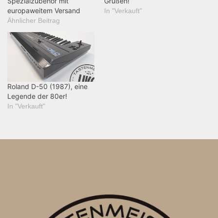
Spezialzubehör mit
Grüßen!
europaweitem Versand
In "Verkauft"
Ähnlicher Beitrag
Roland D-50 (1987), eine
Legende der 80er!
In "Verkauft"
B
P
K
r
o
e
e
r
i
v
g
i
W
t
o
a
r
u
v
a
s
e