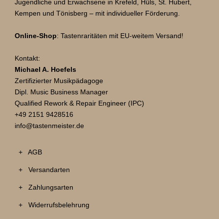
Jugendliche und Erwachsene in Krefeld, Hüls, St. Hubert,
-
Kempen und Tönisberg – mit individueller Förderung.
U
p
Online-Shop
: Tastenraritäten mit EU-weitem Versand!
g
r
Kontakt:
a
Michael A. Hoefels
d
Zertifizierter Musikpädagoge
e
Dipl. Music Business Manager
(
Qualified Rework & Repair Engineer (IPC)
b
+49 2151 9428516
l
info@tastenmeister.de
u
e
+ AGB
)
+
+ Versandarten
1
0
+ Zahlungsarten
0
+ Widerrufsbelehrung
Z